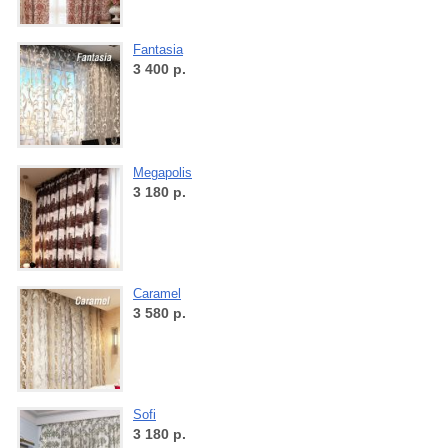
Fantasia
3 400
р.
Megapolis
3 180
р.
Caramel
3 580
р.
Sofi
3 180
р.